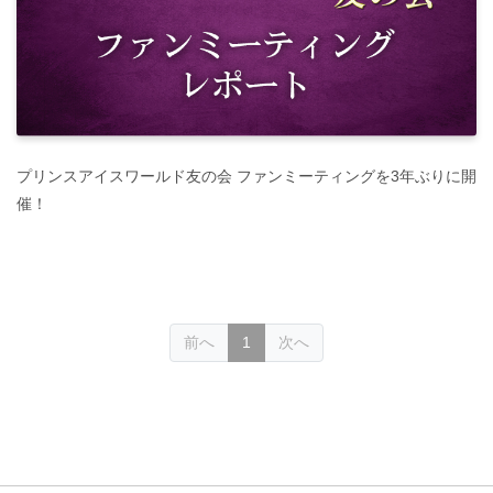
プリンスアイスワールド友の会 ファンミーティングを3年ぶりに開
催！
(current)
前へ
1
次へ