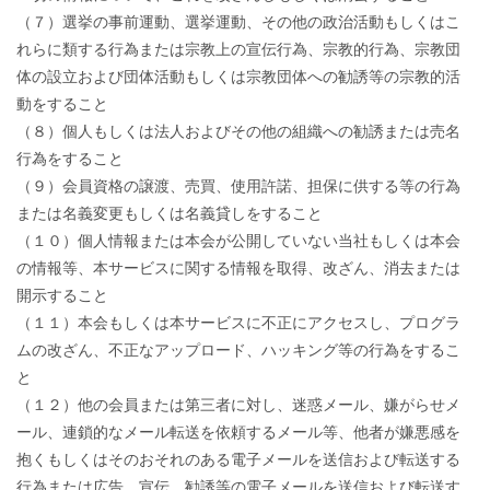
（７）選挙の事前運動、選挙運動、その他の政治活動もしくはこ
れらに類する行為または宗教上の宣伝行為、宗教的行為、宗教団
体の設立および団体活動もしくは宗教団体への勧誘等の宗教的活
動をすること
（８）個人もしくは法人およびその他の組織への勧誘または売名
行為をすること
（９）会員資格の譲渡、売買、使用許諾、担保に供する等の行為
または名義変更もしくは名義貸しをすること
（１０）個人情報または本会が公開していない当社もしくは本会
の情報等、本サービスに関する情報を取得、改ざん、消去または
開示すること
（１１）本会もしくは本サービスに不正にアクセスし、プログラ
ムの改ざん、不正なアップロード、ハッキング等の行為をするこ
と
（１２）他の会員または第三者に対し、迷惑メール、嫌がらせメ
ール、連鎖的なメール転送を依頼するメール等、他者が嫌悪感を
抱くもしくはそのおそれのある電子メールを送信および転送する
行為または広告、宣伝、勧誘等の電子メールを送信および転送す