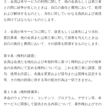
２．会員は本サービスの利用に関して、他の会員もしくは第三者
との間に紛争が生じたときは、自己の責任と費用において、処理
および解決するものとし、当社に対していかなる負担および迷惑
も掛けてはならないものとします。
３．会員が本サービスに関して、故意もしくは過失により当社、
委託業者、他の会員または第三者に対して損害を与えたときは、
自己の責任と費用において、その損害を賠償するものとします。
第９条（権利の譲渡）
会員は会員たる地位および本規約等に基づく権利およびその他本
会の企画内にて定める権利については、これを第三者に譲渡、貸
与、使用を許諾し、名義を変更および貸与または質権を設定する
等、その他の担保に供する等の処分行為は一切できません。
第１０条（権利帰属等）
本会のウェブサイト、コンテンツ、プログラム、デザイン等、本
サービスに関係して提供される内容について、著作権およびその