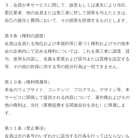
３．会員が本サービスに関して、故意もしくは過失により当社、
委託業者、他の会員または第三者に対して損害を与えたときは、
自己の責任と費用において、その損害を賠償するものとします。
第９条（権利の譲渡）
会員は会員たる地位および本規約等に基づく権利およびその他本
会の企画内にて定める権利については、これを第三者に譲渡、貸
与、使用を許諾し、名義を変更および貸与または質権を設定する
等、その他の担保に供する等の処分行為は一切できません。
第１０条（権利帰属等）
本会のウェブサイト、コンテンツ、プログラム、デザイン等、本
サービスに関係して提供される内容について、著作権およびその
他の権利は、当社（業務提携する関連会社を含む）に帰属しま
す。
第１１条（禁止事項）
会員は次の各号のいずれかに該当する行為を行ってはならないも