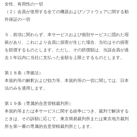
全性、有用性の一切
（２）会員が使用する全ての機器およびソフトウェアに関する動
作保証の一切
５．前項に関わらず、本サービスおよび個別サービスに隠れた瑕
疵があり、これにより会員に損害が生じた場合、当社はその損害
を賠償するものとします。ただし、その賠償額は、当該会員が過
去１年以内に当社に支払った金額を上限とするものとします。
第１８条（準拠法）
本規約等の解釈および効力等、本規約等の一切に関しては、日本
法のみを適用します。
第１９条（専属的合意管轄裁判所）
本規約等または本サービスに関する紛争につき、裁判で解決する
ときは、その訴額に応じて、東京簡易裁判所または東京地方裁判
所を第一審の専属的合意管轄裁判所とします。