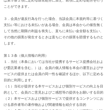
は第５条２項に定める除名処分に加え、前項に定める処分を行う
ことができます。
３．会員が違反行為を行った場合、当該会員に本規約等に基づく
支払い等における未払いがある場合、会員は本会からの催告無く
して当然に期限の利益を喪失し、直ちに未払い金全額を支払い、
その他の損害が発生するときは直ちにその損害を賠償するものと
します。
第１３条（個人情報の利用）
１．当社（本条においては当社が提携するサービス提携会社およ
び委託業者を含む。）は、会員の個人情報を本会の運営およびサ
ービスの提供または会員の同一性を確認するほか、以下に定める
目的に利用します。
（１）当社が提供する本サービスおよび個別サービスの向上を目
的として、会員のご意見およびご感想等の提供をお願いする目的
（２）本サービスおよび個別サービスで提供するコンテンツにお
ける原作者等の著作物および関連情報を紹介する目的