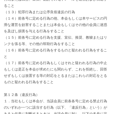
ること
（１３）犯罪行為または公序良俗違反の行為
（１４）前各号に定める行為の他、本会もしくは本サービスの円
滑な運営を妨害することまたは本会もしくはその他の会員に迷惑
を及ぼし損害を与える行為をすること
（１５）前各号に定める行為を支援、宣伝、推奨、教唆またはリ
ンクを張る等、その他の幇助行為をすること
（１６）前各号に定める行為をするものと疑われる行為をするこ
と
（１７）前各号に定める行為もしくはそれと疑われる行為の中止
もしくは是正を本会が求めたにも関わらず、これを拒絶し、回答
せずもしくは放置する等の対応をとるまたはこれらの対応をとる
ものと疑われる行為をすること
第１２条（違反行為）
１．当社もしくは本会が、当該会員に前条各号に定める禁止行為
のいずれか一つに該当する行為（以下、「違反行為」という）が
あると任意に判断するときは、当該会員に対し、以下の各号に定