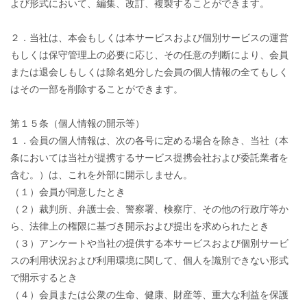
よび形式において、編集、改訂、複製することができます。
２．当社は、本会もしくは本サービスおよび個別サービスの運営
もしくは保守管理上の必要に応じ、その任意の判断により、会員
または退会しもしくは除名処分した会員の個人情報の全てもしく
はその一部を削除することができます。
第１５条（個人情報の開示等）
１．会員の個人情報は、次の各号に定める場合を除き、当社（本
条においては当社が提携するサービス提携会社および委託業者を
含む。）は、これを外部に開示しません。
（１）会員が同意したとき
（２）裁判所、弁護士会、警察署、検察庁、その他の行政庁等か
ら、法律上の権限に基づき開示および提出を求められたとき
（３）アンケートや当社の提供する本サービスおよび個別サービ
スの利用状況および利用環境に関して、個人を識別できない形式
で開示するとき
（４）会員または公衆の生命、健康、財産等、重大な利益を保護