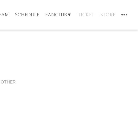
TEAM
SCHEDULE
FANCLUB▼
TICKET
STORE
OTHER