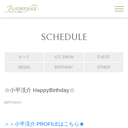
SCHEDULE
すべて
ICE SHOW
EVENT
MEDIA
BIRTHDAY
OTHER
☆小平渓介 HappyBirthday☆
BIRTHDAY
＞＞小平渓介 PROFILEはこちら★