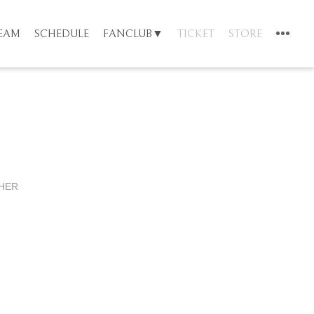
TEAM
SCHEDULE
FANCLUB▼
TICKET
STORE
HER