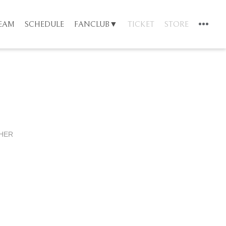
TEAM
SCHEDULE
FANCLUB▼
TICKET
STORE
HER