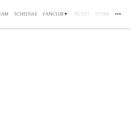
TEAM
SCHEDULE
FANCLUB▼
TICKET
STORE