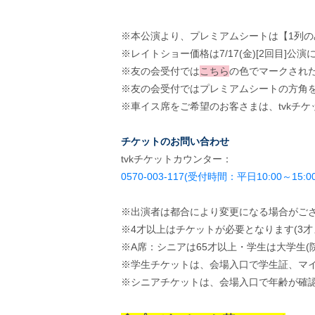
※本公演より、プレミアムシートは【1列の
※レイトショー価格は7/17(金)[2回目]公
※友の会受付では
こちら
の色でマークされ
※友の会受付ではプレミアムシートの方角
※車イス席をご希望のお客さまは、tvkチ
チケットのお問い合わせ
tvkチケットカウンター：
0570-003-117(受付時間：平日10:00～15:00
※出演者は都合により変更になる場合がご
※4才以上はチケットが必要となります(3才
※A席：シニアは65才以上・学生は大学生
※学生チケットは、会場入口で学生証、マ
※シニアチケットは、会場入口で年齢が確認